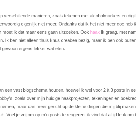
Op verschillende manieren, zoals tekenen met alcoholmarkers en digi
enwoordig eigenlijk niet meer. Ondanks dat ik het niet meer doe heb i
en moet ik dat maar eens gaan uitzoeken. Ook
haak
ik graag, met na
. Ik ben niet alleen thuis knus creabea bezig, maar ik ben ook buite
of gewoon ergens lekker wat eten.
 aan een vast blogschema houden, hoewel ik wel voor 2 à 3 posts in e
bby’s, zoals over mijn huidige haakprojecten, tekeningen en boekre
eenemen, maar dan meer gericht op de kleine dingen die mij blij maken
. Voel je vrij om op m’n posts te reageren, ik vind dat altijd leuk om 