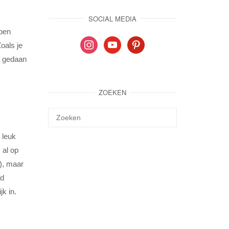
SOCIAL MEDIA
 ben
instagram
youtube
pinterest
Zoals je
of gedaan
ZOEKEN
 leuk
s
al op
!), maar
fd
jk in.