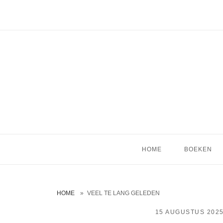
Ga
naar
de
inhoud
HOME
BOEKEN
HOME
»
VEEL TE LANG GELEDEN
15 AUGUSTUS 202