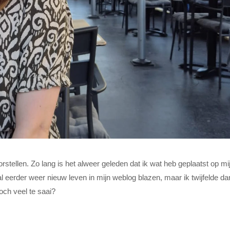
stellen. Zo lang is het alweer geleden dat ik wat heb geplaatst op mij
k al eerder weer nieuw leven in mijn weblog blazen, maar ik twijfelde d
och veel te saai?