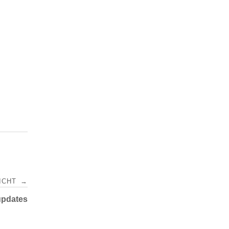
ICHT
→
pdates