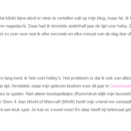
t klinkt bijna alsof er niets te vertellen valt op mijn blog, maar hé. Ik
ver nagedacht. Daar had ik tenslotte anderhalf jaar de tijd voor haha. 
. Niet zo zeer over wat ik elke seconde en elke minuut van de dag doe 
 zo lang kent: ik heb veel hobby’s. Het probleem is dat ik ook van alles
ije tijd. Inmiddels staat mijn gelezen boeken voor dit jaar in
Goodread
s te spelen. Niet alleen bordspelletjes (Rummikub blijft mijn favoriet
e Sims 4
. Aan
World of Warcraft
(
WoW
) heeft mijn vriend me verslaa
ht een leuk spel. Je kan er zoveel mee! En daar heeft hij helemaal geli