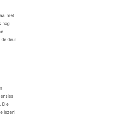
taal met
k nog
me
n de deur
en
censies.
. Die
te lezen!