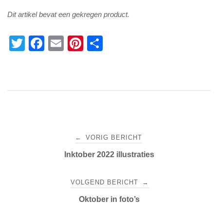
Dit artikel bevat een gekregen product.
T
F
E
Pi
D
wi
a
m
nt
el
tt
c
ail
er
e
er
e
e
n
b
st
o
Bericht
o
←
VORIG BERICHT
k
navigatie
Inktober 2022 illustraties
VOLGEND BERICHT
→
Oktober in foto’s