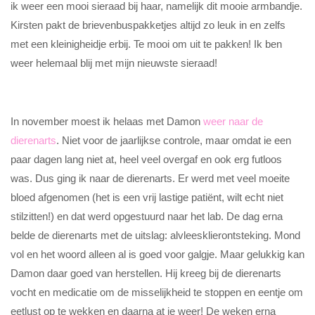
ik weer een mooi sieraad bij haar, namelijk dit mooie armbandje.
Kirsten pakt de brievenbuspakketjes altijd zo leuk in en zelfs
met een kleinigheidje erbij. Te mooi om uit te pakken! Ik ben
weer helemaal blij met mijn nieuwste sieraad!
In november moest ik helaas met Damon
weer naar de
dierenarts
. Niet voor de jaarlijkse controle, maar omdat ie een
paar dagen lang niet at, heel veel overgaf en ook erg futloos
was. Dus ging ik naar de dierenarts. Er werd met veel moeite
bloed afgenomen (het is een vrij lastige patiënt, wilt echt niet
stilzitten!) en dat werd opgestuurd naar het lab. De dag erna
belde de dierenarts met de uitslag: alvleesklierontsteking. Mond
vol en het woord alleen al is goed voor galgje. Maar gelukkig kan
Damon daar goed van herstellen. Hij kreeg bij de dierenarts
vocht en medicatie om de misselijkheid te stoppen en eentje om
eetlust op te wekken en daarna at ie weer! De weken erna