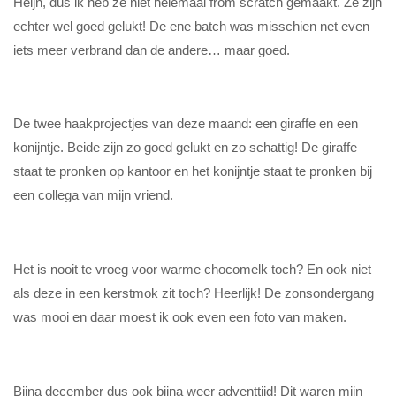
Heijn, dus ik heb ze niet helemaal from scratch gemaakt. Ze zijn
echter wel goed gelukt! De ene batch was misschien net even
iets meer verbrand dan de andere… maar goed.
De twee haakprojectjes van deze maand: een giraffe en een
konijntje. Beide zijn zo goed gelukt en zo schattig! De giraffe
staat te pronken op kantoor en het konijntje staat te pronken bij
een collega van mijn vriend.
Het is nooit te vroeg voor warme chocomelk toch? En ook niet
als deze in een kerstmok zit toch? Heerlijk! De zonsondergang
was mooi en daar moest ik ook even een foto van maken.
Bijna december dus ook bijna weer adventtijd! Dit waren mijn