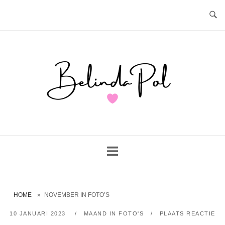
Ga
naar
de
inhoud
Home
HOME
»
NOVEMBER IN FOTO’S
10 JANUARI 2023
MAAND IN FOTO'S
PLAATS REACTIE