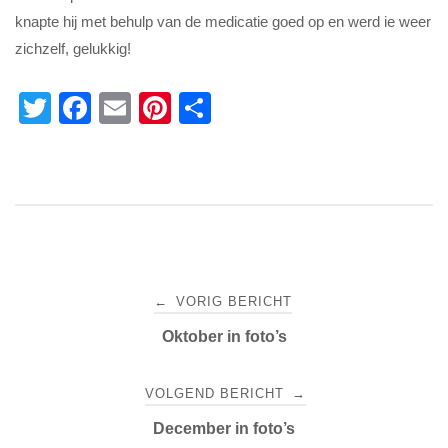
knapte hij met behulp van de medicatie goed op en werd ie weer
zichzelf, gelukkig!
T
F
E
Pi
D
wi
a
m
nt
el
tt
c
ail
er
e
er
e
e
n
b
st
o
Bericht
o
←
VORIG BERICHT
k
navigatie
Oktober in foto’s
VOLGEND BERICHT
→
December in foto’s