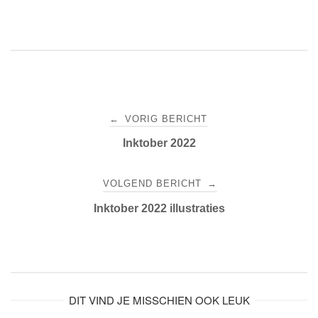
wi
a
m
nt
el
tt
c
ail
er
e
er
e
e
n
b
st
o
Bericht
o
←
VORIG BERICHT
k
navigatie
Inktober 2022
VOLGEND BERICHT
→
Inktober 2022 illustraties
DIT VIND JE MISSCHIEN OOK LEUK