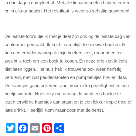
in drie dagen compleet af. Met alle lichaamsdelen haken, vullen
en in elkaar naaien. Het resultaat is weer zo schattig geworden!
De laatste foto’s die ik met je deel zijn ook op de laatste dag van
september gemaakt. Ik kocht namelijk drie nieuwe boeken. Ik
heb een ereader waarop ik mijn boeken lees, maar af en toe
zwicht ik toch om een boek te kopen. En deze drie kon ik écht
niet laten liggen. Het huis heb ik trouwens ook weer herfstig
versierd, met wat paddenstoelen en pompoentjes hier en daar.
De kaarsjes gaan ook weer aan, voor extra gezelligheid en een
beetje warmte. Hoe cozy om dan op de bank een boekje te
lezen terwijl de kaarsjes aan staan en je een lekker kopje thee of
latte drinkt. Heerlijk! Kom maar door met de herfst.
T
F
E
Pi
D