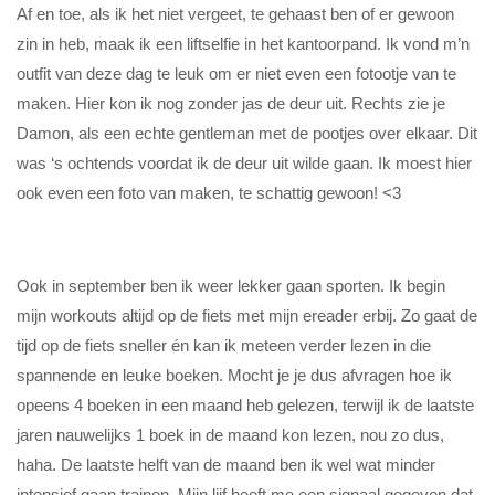
Af en toe, als ik het niet vergeet, te gehaast ben of er gewoon
zin in heb, maak ik een liftselfie in het kantoorpand. Ik vond m’n
outfit van deze dag te leuk om er niet even een fotootje van te
maken. Hier kon ik nog zonder jas de deur uit. Rechts zie je
Damon, als een echte gentleman met de pootjes over elkaar. Dit
was ‘s ochtends voordat ik de deur uit wilde gaan. Ik moest hier
ook even een foto van maken, te schattig gewoon! <3
Ook in september ben ik weer lekker gaan sporten. Ik begin
mijn workouts altijd op de fiets met mijn ereader erbij. Zo gaat de
tijd op de fiets sneller én kan ik meteen verder lezen in die
spannende en leuke boeken. Mocht je je dus afvragen hoe ik
opeens 4 boeken in een maand heb gelezen, terwijl ik de laatste
jaren nauwelijks 1 boek in de maand kon lezen, nou zo dus,
haha. De laatste helft van de maand ben ik wel wat minder
intensief gaan trainen. Mijn lijf heeft me een signaal gegeven dat