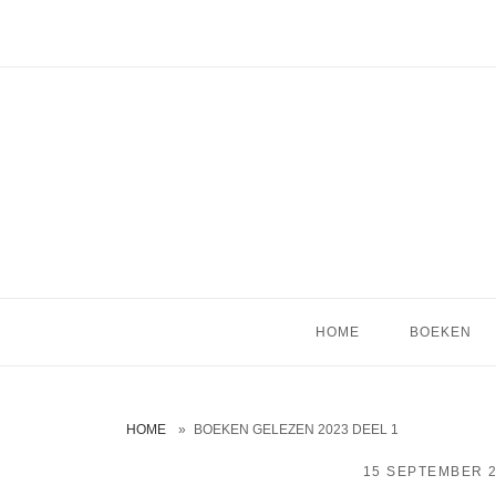
Ga
naar
de
inhoud
HOME
BOEKEN
HOME
»
BOEKEN GELEZEN 2023 DEEL 1
15 SEPTEMBER 