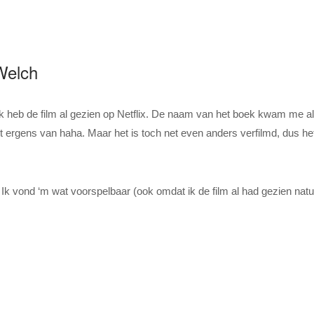
Welch
k heb de film al gezien op Netflix. De naam van het boek kwam me a
 dit ergens van haha. Maar het is toch net even anders verfilmd, dus h
 Ik vond ‘m wat voorspelbaar (ook omdat ik de film al had gezien natuu