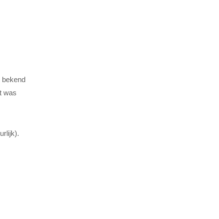
l bekend
et was
rlijk).