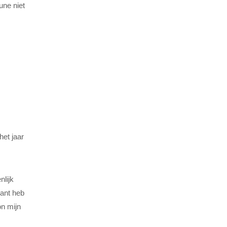
une niet
het jaar
nlijk
want heb
on mijn