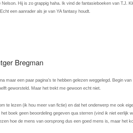
e Nelson. Hij is zo grappig haha. Ik vind de fantasieboeken van T.J. Kl
. Echt een aanrader als je van YA fantasy houdt.
tger Bregman
n na maar een paar pagina’s te hebben gelezen weggelegd. Begin van 
helft geworsteld. Maar het trekt me gewoon echt niet.
m te lezen (ik hou meer van fictie) en dat het onderwerp me ook eige
b het boek geen beoordeling gegeven qua sterren (vind ik niet eerlijk 
te lezen hoe de mens van oorsprong dus een goed mens is, maar het k